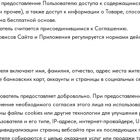
я предоставление Пользователю доступа к содержащимся
и прочее), а также доступ к информации о Товаре, спос
 на бесплатной основе.
ователь считается присоединившимся к Соглашению.
ервисов Сайта и Приложения регулируется нормами дей
еля включают имя, фамилия, отчество, адрес места жите
ые банковских карт, аккаунты и страницы в социальных 
зователь предоставляет добровольно. При предоставлен
учение необходимого согласия этого лица на использов
аны файлы cookies или другие технологии для улучшения
ователя и его типе, IP-адресе, интернет-провайдере, U
дивидуализации страниц вебсайта при их последующих
еля собираются с целью оказания услуг или продажи то