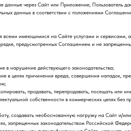
е данные через Сайт или Приложение, Пользователь да
льных данных в соответствии с положениями Соглашени
ься всеми имеющимися на Сайте услугами и сервисами, 
порядке, предусмотренных Соглашением и не запрещенн
ние в нарушение действующего законодательства;
ние в целях причинения вреда, совершения нападок, пре
ом;
 копировать, продавать, перепродавать, посещать или и
лектуальной собственности в коммерческих целях без п
боту, создавать необоснованную нагрузку на Сайт и/ил
елях, запрещенных законодательством Российской Федера
езопасности или аутентификации на Сайте, нарушать но